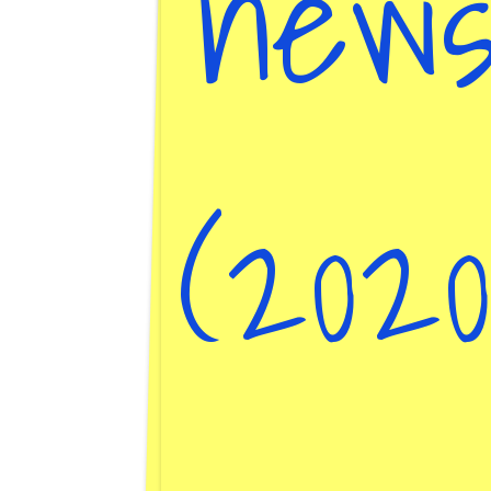
news
(202