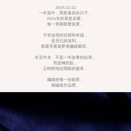
2024.12.22
一年當中，黑夜最長的日子，
2024年的喜怒哀樂，
每一筆都那麼真實，
不管追尋的目標和幸福，
是否已經達到，
都還等著築夢者繼續書寫，
冬至年末，不是一年故事的結局，
而是轉折點，
正輕輕地拉開新的篇章，
繼續把每一份願景，
都繡進作品裡。