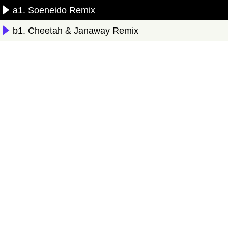
a1. Soeneido Remix
b1. Cheetah & Janaway Remix